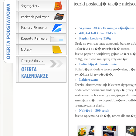
teczki posiadaj� tak�e miejsc
Wymiar: 303x215 mm po z�o�eniu
4/0, 4/4 full kolor CMYK
Papier kredowy 350g
Druk na tym papierze zapewnia bardzo 
kolor�w i du�� trwa�o�� teczce.
Jest to papier o wi�kszej g�adko�ci ni�
300g, ale nieco mniejszej sztywno�ci.
Folia b�ysk dwustronnie
Folia b�ysk dodaje teczce po�ysku, o�yw
zwi�ksza jej trwa�o��.
Lakierowane
Teczki lakierowane s� lakierem dyspersyj
dodatkowo wzmacnia kolorystyk� pracy.
zastosowaniu lakieru dyspersyjnego do m
zmniejsza si� prawdopodobie�stwo odbi
rozmazywania druku.
Nak�ad - 500 sztuk
Jest to optymalna ilo��, nawet dla ma�ej