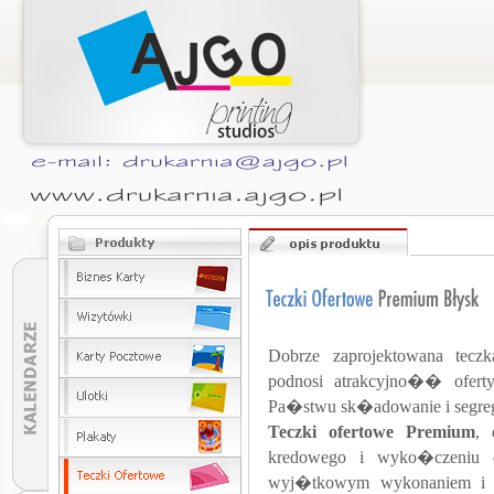
Dobrze zaprojektowana tecz
podnosi atrakcyjno�� ofert
Pa�stwu sk�adowanie i segr
Teczki ofertowe Premium
, 
kredowego i wyko�czeniu o
wyj�tkowym wykonaniem i 