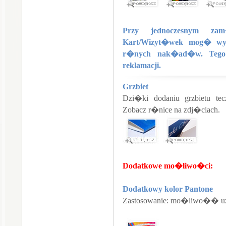
Przy jednoczesnym zam
Kart/Wizyt�wek mog� wyst
r�nych nak�ad�w. Tego t
reklamacji.
Grzbiet
Dzi�ki dodaniu grzbietu 
Zobacz r�nice na zdj�ciach.
Dodatkowe mo�liwo�ci:
Dodatkowy kolor Pantone
Zastosowanie: mo�liwo�� uzys