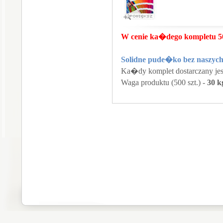
W cenie ka�dego kompletu 50
Solidne pude�ko bez naszyc
Ka�dy komplet dostarczany j
Waga produktu (500 szt.) -
30 k