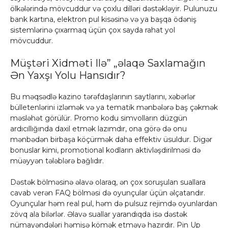
ölkələrində mövcuddur və çoxlu dilləri dəstəkləyir. Pulunuzu
bank kartına, elektron pul kisəsinə və ya başqa ödəniş
sistemlərinə çıxarmaq üçün çox sayda rahat yol
mövcuddur.
Müştəri Xidməti Ilə” „əlaqə Saxlamağın
Ən Yaxşı Yolu Hansıdır?
Bu məqsədlə kazino tərəfdaşlarının saytlarını, xəbərlər
bülletenlərini izləmək və ya tematik mənbələrə baş çəkmək
məsləhət görülür. Promo kodu simvolların düzgün
ardıcıllığında daxil etmək lazımdır, ona görə də onu
mənbədən birbaşa köçürmək daha effektiv üsuldur. Digər
bonuslar kimi, promotional kodların aktivləşdirilməsi də
müəyyən tələblərə bağlıdır.
Dəstək bölməsinə əlavə olaraq, ən çox soruşulan suallara
cavab verən FAQ bölməsi də oyunçular üçün əlçatandır.
Oyunçular həm real pul, həm də pulsuz rejimdə oyunlardan
zövq ala bilərlər. Əlavə suallar yarandıqda isə dəstək
nümayəndələri həmişə kömək etməyə hazırdır. Pin Up