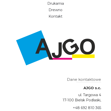
Drukarnia
Drewno
Kontakt
Dane kontaktowe
AJGO s.c.
ul. Targowa 4
17-100 Bielsk Podlaski,
+48 692 810 365