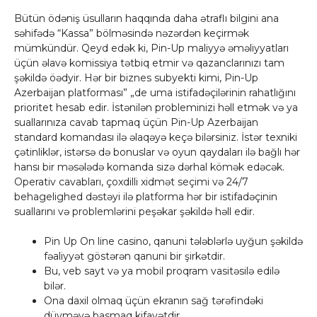
Bütün ödəniş üsulların haqqında daha ətraflı bilgini ana
səhifədə “Kassa” bölməsində nəzərdən keçirmək
mümkündür. Qeyd edək ki, Pin-Up maliyyə əməliyyatları
üçün əlavə komissiya tətbiq etmir və qazanclarınızı tam
şəkildə öədyir. Hər bir biznes subyekti kimi, Pin-Up
Azerbaijan platforması” „de uma istifadəçilərinin rahatlığını
prioritet hesab edir. İstənilən probleminizi həll etmək və ya
suallarınıza cavab tapmaq üçün Pin-Up Azerbaijan
standard komandası ilə əlaqəyə keçə bilərsiniz. İstər texniki
çətinliklər, istərsə də bonuslar və oyun qaydaları ilə bağlı hər
hansı bir məsələdə komanda sizə dərhal kömək edəcək.
Operativ cavabları, çoxdilli xidmət seçimi və 24/7
behagelighed dəstəyi ilə platforma hər bir istifadəçinin
suallarını və problemlərini peşəkar şəkildə həll edir.
Pin Up On line casino, qanuni tələblərlə uyğun şəkildə
fəaliyyət göstərən qanuni bir şirkətdir.
Bu, veb sayt və ya mobil proqram vasitəsilə edilə
bilər.
Ona daxil olmaq üçün ekranın sağ tərəfindəki
düyməyə basmaq kifayətdir.