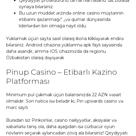
Qeydiyyat prosedurunu tamamlamasanız da, burada
oynaya bilərsiniz.
Bu uzun müddət ərzində online casino müştərinin
etibarını qazanmağı” „və qumar dünyasında
liderlərdən biri olmağa nayil oldu.
Yükləmək üçün sayta saxil olaraq ikona klikləyərək endirə
bilərsiniz. Android cihazına yüklənmə apk faylı sayəsində
daha asandır, amma IOS cihazınızda da regionu
Özbəkistan olaraq dəyişərək
Pinup Casino – Etibarlı Kazino
Platforması
Minimum pul çəkmək üçün balansınızda 22 AZN vəsait
olmalıdır. Son nəticə isə belədir ki, Pin upwards casino və
mərc saytı
Buradan siz Pinkoinlər, casino nailiyyətlər, aksiyalar və
xəbərlərlə tanış ola, daha aşağıdan isə cürbəcür oyun
növlərini seçərək əyləncədən zövq ala bilərsiniz! Qeydiyyatı