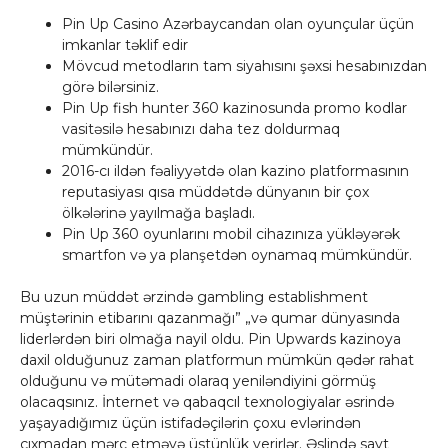
Pin Up Casino Azərbaycandan olan oyunçular üçün
imkanlar təklif edir
Mövcud metodların tam siyahısını şəxsi hesabınızdan
görə bilərsiniz.
Pin Up fish hunter 360 kazinosunda promo kodlar
vasitəsilə hesabınızı daha tez doldurmaq
mümkündür.
2016-cı ildən fəaliyyətdə olan kazino platformasının
reputasiyası qısa müddətdə dünyanın bir çox
ölkələrinə yayılmağa başladı.
Pin Up 360 oyunlarını mobil cihazınıza yükləyərək
smartfon və ya planşetdən oynamaq mümkündür.
Bu uzun müddət ərzində gambling establishment
müştərinin etibarını qazanmağı” „və qumar dünyasında
liderlərdən biri olmağa nayil oldu. Pin Upwards kazinoya
daxil olduğunuz zaman platformun mümkün qədər rahat
olduğunu və mütəmadi olaraq yeniləndiyini görmüş
olacaqsınız. İnternet və qabaqcıl texnologiyalar əsrində
yaşayadığımız üçün istifadəçilərin çoxu evlərindən
çıxmadan mərc etməyə üstünlük verirlər. Əslində sayt