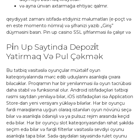
və ayna ünvan axtarmağa ehtiyac qalmır.
qeydiyyat zamanı istifadə etdiyiniz məlumatları (e-poçt və
en este momento nömrə) və şifrənizi yazıb „Giriş”
düyməsini basın. Pin up casino SSL şifrlənməsi ilə çalışır və
Pi̇n Up Saytinda Depozi̇t
Yatirmaq Və Pul Çəkmək
Bu tətbiq vasitəsilə oyunçular müxtəlif oyun
kateqoriyalarında mərc edib uduşlarını asanlıqla çıxara
biləcəklər. Proqramın hər bir yenilənməsi ilə oyun təcrübəsi
daha stabil və funksional olur. Android istifadəçiləri tətbiqi
rəsmi saytdan yeniləyə bilər, iOS istifadəçiləri isə Application
Store-dan yeni versiyanı yükləyə bilərlər. Hər bir oyunçu
fərdi maraqlarına uyğun olaraq istənilən oyun növünü seçə
bilər və asanlıqla ödənişli və ya pulsuz rejim arasında keçid
edə bilər. Hər bir oyunçu slot kateqoriyasından rahat şəkildə
seçim edə bilər və fərqli filterlər vasitəsilə sevdiyi oyunu
asanlıqla tapa bilər. Sadə qaydaları sayəsində rulet oyunu