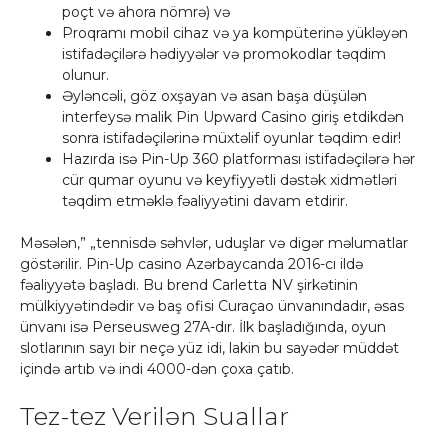
poçt və ahora nömrə) və
Proqramı mobil cihaz və ya kompüterinə yükləyən
istifadəçilərə hədiyyələr və promokodlar təqdim
olunur.
Əyləncəli, göz oxşayan və asan başa düşülən
interfeysə malik Pin Upward Casino giriş etdikdən
sonra istifadəçilərinə müxtəlif oyunlar təqdim edir!
Hazırda isə Pin-Up 360 platforması istifadəçilərə hər
cür qumar oyunu və keyfiyyətli dəstək xidmətləri
təqdim etməklə fəaliyyətini davam etdirir.
Məsələn,” „tennisdə səhvlər, uduşlar və digər məlumatlar
göstərilir. Pin-Up casino Azərbaycanda 2016-cı ildə
fəaliyyətə başladı. Bu brend Carletta NV şirkətinin
mülkiyyətindədir və baş ofisi Curaçao ünvanındadır, əsas
ünvanı isə Perseusweg 27A-dır. İlk başladığında, oyun
slotlarının sayı bir neçə yüz idi, lakin bu sayədər müddət
içində artıb və indi 4000-dən çoxa çatıb.
Tez-tez Verilən Suallar