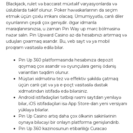
Blackjack, rulet və baccarat müxtəlif varyasyonlarda və
üslublarda təklif olunur. Poker həvəskarlarının da seçim
etmək üçün çoxlu imkanı olacaq. Ümumiyyətlə, canlı diler
oyunlarının çeşidi çox genişdir. Əgər idmanla
maraqlanırsınızsa, u zaman Pin Way up mərc bölməsinə
nəzər salın. Pin Upward Casino az-da hesabınızı artırmaq və
uduşları çıxarmaq asandır. Bu, veb sayt və ya mobil
proqram vasitəsilə edilə bilər.
Pin Up 360 platformasında hesabınıza depozit
qoymaq çox asandır və oyunçulara geniş ödəniş
variantları təqdim olunur.
Müştəri xidmətinə tez və effektiv şəkildə çatmaq
üçün canlı çat və ya e-poçt vasitəsilə dəstək
xidmətindən istifadə edə bilərsiniz.
Android istifadəçiləri tətbiqi rəsmi saytdan yeniləyə
bilər, iOS istifadəçiləri isə App Store-dan yeni versiyanı
yükləyə bilərlər.
Pin Up Casino artıq daha çox ölkənin sakinlərinin
oynaya biləcəyi bir onlayn platforma genişləndirib.
Pin Up 360 kazinosunun etibarlılığı Curacao