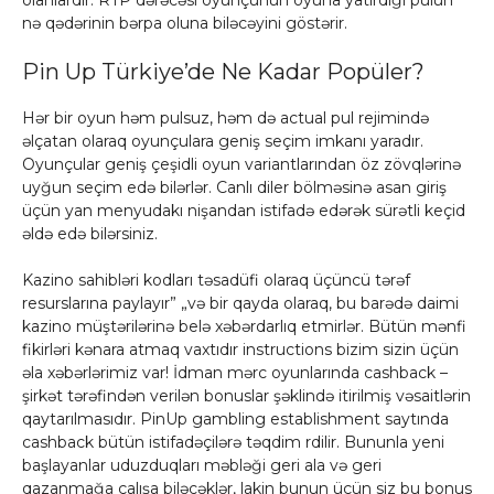
olanlardır. RTP dərəcəsi oyunçunun oyuna yatırdığı pulun
nə qədərinin bərpa oluna biləcəyini göstərir.
Pin Up Türkiye’de Ne Kadar Popüler?
Hər bir oyun həm pulsuz, həm də actual pul rejimində
əlçatan olaraq oyunçulara geniş seçim imkanı yaradır.
Oyunçular geniş çeşidli oyun variantlarından öz zövqlərinə
uyğun seçim edə bilərlər. Canlı diler bölməsinə asan giriş
üçün yan menyudakı nişandan istifadə edərək sürətli keçid
əldə edə bilərsiniz.
Kazino sahibləri kodları təsadüfi olaraq üçüncü tərəf
resurslarına paylayır” „və bir qayda olaraq, bu barədə daimi
kazino müştərilərinə belə xəbərdarlıq etmirlər. Bütün mənfi
fikirləri kənara atmaq vaxtıdır instructions bizim sizin üçün
əla xəbərlərimiz var! İdman mərc oyunlarında cashback –
şirkət tərəfindən verilən bonuslar şəklində itirilmiş vəsaitlərin
qaytarılmasıdır. PinUp gambling establishment saytında
cashback bütün istifadəçilərə təqdim rdilir. Bununla yeni
başlayanlar uduzduqları məbləği geri ala və geri
qazanmağa çalışa biləcəklər, lakin bunun üçün siz bu bonus