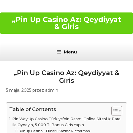
„Pin Up Casino Az: Qeydiyyat
& Giris
Menu
„Pin Up Casino Az: Qeydiyyat &
Giris
5 maja, 2025
przez
admin
Table of Contents
Pin Way Up Casino Türkiye’nin Resmi Online Sitesi ᐉ Para
Ile Oynayın, 5 000 Tl Bonus Giriş Yapın
Pinup Casino – Etibarlı Kazino Platforması