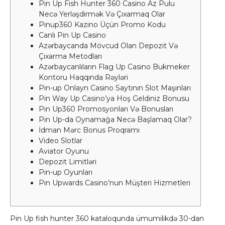
Pin Up Fish Hunter 360 Casino Az Pulu
Necə Yerləşdirmək Və Çıxarmaq Olar
Pinup360 Kazino Üçün Promo Kodu
Canlı Pin Up Casino
Azərbaycanda Mövcud Olan Depozit Və
Çıxarma Metodları
Azərbaycanlıların Flag Up Casino Bukmeker
Kontoru Haqqında Rəyləri
Pin-up Onlayn Casino Saytının Slot Maşınları
Pin Way Up Casino’ya Hoş Geldiniz Bonusu
Pin Up360 Promosyonları Və Bonusları
Pin Up-da Oynamağa Necə Başlamaq Olar?
İdman Mərc Bonus Proqramı
Video Slotlar
Aviator Oyunu
Depozit Limitləri
Pin-up Oyunları
Pin Upwards Casino’nun Müşteri Hizmetleri
Pin Up fish hunter 360 kataloqunda ümumilikdə 30-dan