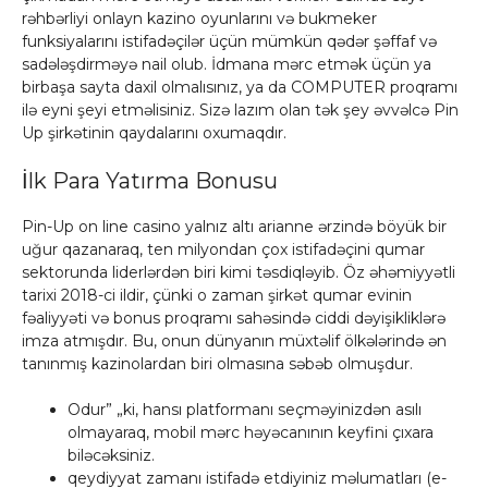
rəhbərliyi onlayn kazino oyunlarını və bukmeker
funksiyalarını istifadəçilər üçün mümkün qədər şəffaf və
sadələşdirməyə nail olub. İdmana mərc etmək üçün ya
birbaşa sayta daxil olmalısınız, ya da COMPUTER proqramı
ilə eyni şeyi etməlisiniz. Sizə lazım olan tək şey əvvəlcə Pin
Up şirkətinin qaydalarını oxumaqdır.
İlk Para Yatırma Bonusu
Pin-Up on line casino yalnız altı arianne ərzində böyük bir
uğur qazanaraq, ten milyondan çox istifadəçini qumar
sektorunda liderlərdən biri kimi təsdiqləyib. Öz əhəmiyyətli
tarixi 2018-ci ildir, çünki o zaman şirkət qumar evinin
fəaliyyəti və bonus proqramı sahəsində ciddi dəyişikliklərə
imza atmışdır. Bu, onun dünyanın müxtəlif ölkələrində ən
tanınmış kazinolardan biri olmasına səbəb olmuşdur.
Odur” „ki, hansı platformanı seçməyinizdən asılı
olmayaraq, mobil mərc həyəcanının keyfini çıxara
biləcəksiniz.
qeydiyyat zamanı istifadə etdiyiniz məlumatları (e-