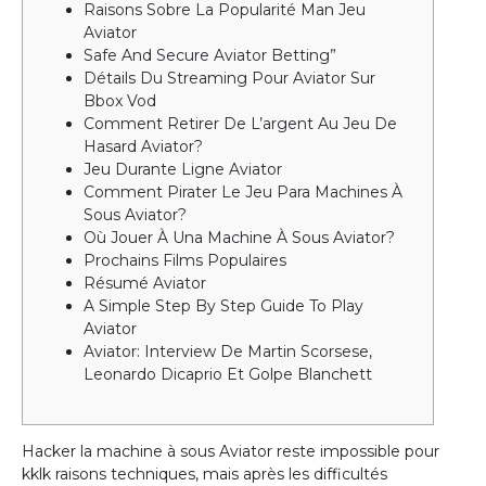
Raisons Sobre La Popularité Man Jeu
Aviator
Safe And Secure Aviator Betting”
Détails Du Streaming Pour Aviator Sur
Bbox Vod
Comment Retirer De L’argent Au Jeu De
Hasard Aviator?
Jeu Durante Ligne Aviator
Comment Pirater Le Jeu Para Machines À
Sous Aviator?
Où Jouer À Una Machine À Sous Aviator?
Prochains Films Populaires
Résumé Aviator
A Simple Step By Step Guide To Play
Aviator
Aviator: Interview De Martin Scorsese,
Leonardo Dicaprio Et Golpe Blanchett
Hacker la machine à sous Aviator reste impossible pour
kklk raisons techniques, mais après les difficultés