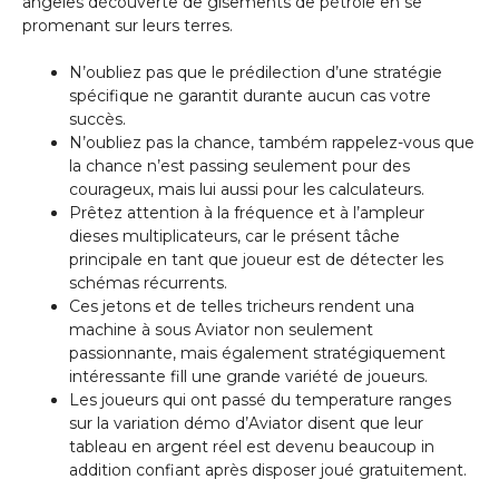
angeles découverte de gisements de pétrole en se
promenant sur leurs terres.
N’oubliez pas que le prédilection d’une stratégie
spécifique ne garantit durante aucun cas votre
succès.
N’oubliez pas la chance, também rappelez-vous que
la chance n’est passing seulement pour des
courageux, mais lui aussi pour les calculateurs.
Prêtez attention à la fréquence et à l’ampleur
dieses multiplicateurs, car le présent tâche
principale en tant que joueur est de détecter les
schémas récurrents.
Ces jetons et de telles tricheurs rendent una
machine à sous Aviator non seulement
passionnante, mais également stratégiquement
intéressante fill une grande variété de joueurs.
Les joueurs qui ont passé du temperature ranges
sur la variation démo d’Aviator disent que leur
tableau en argent réel est devenu beaucoup in
addition confiant après disposer joué gratuitement.