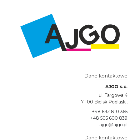
Dane kontaktowe
AJGO s.c.
ul. Targowa 4
17-100 Bielsk Podlaski,
+48 692 810 365
+48 505 600 839
ajgo@ajgo.pl
Dane kontaktowe