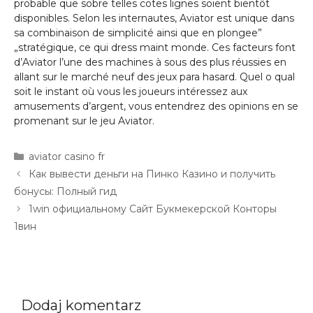
probable que sobre telles cotes lignes soient bientôt
disponibles. Selon les internautes, Aviator est unique dans
sa combinaison de simplicité ainsi que en plongee”
„stratégique, ce qui dress maint monde. Ces facteurs font
d’Aviator l’une des machines à sous des plus réussies en
allant sur le marché neuf des jeux para hasard. Quel o qual
soit le instant où vous les joueurs intéressez aux
amusements d’argent, vous entendrez des opinions en se
promenant sur le jeu Aviator.
aviator casino fr
Как вывести деньги на Пинко Казино и получить
бонусы: Полный гид
1win официальному Сайт Букмекерской Конторы
1вин
Dodaj komentarz