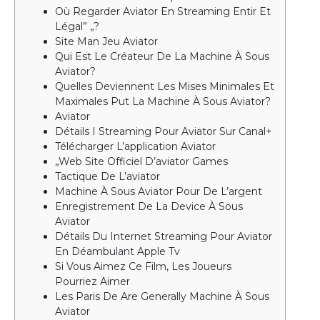
Où Regarder Aviator En Streaming Entir Et
Légal” „?
Site Man Jeu Aviator
Qui Est Le Créateur De La Machine À Sous
Aviator?
Quelles Deviennent Les Mises Minimales Et
Maximales Put La Machine À Sous Aviator?
Aviator
Détails I Streaming Pour Aviator Sur Canal+
Télécharger L’application Aviator
„Web Site Officiel D’aviator Games
Tactique De L’aviator
Machine À Sous Aviator Pour De L’argent
Enregistrement De La Device À Sous
Aviator
Détails Du Internet Streaming Pour Aviator
En Déambulant Apple Tv
Si Vous Aimez Ce Film, Les Joueurs
Pourriez Aimer
Les Paris De Are Generally Machine À Sous
Aviator