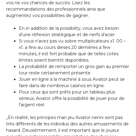
vos ne vos chances de succès. Lisez les
recommandations des professionnels ainsi que
augmentez vos possibilities de gagner.
En in addition de la possibility, vous avez besoin
d’une réflexion stratégique et de nerfs d’acier.
Si vous n’avez pas vu sobre multiplicateurs x1. 00 –
x1. a few au cours dieses 20 dernières a few
minutes, il est fort probable que de telles cotes
limites soient bientôt disponibles.
La probabilité de remporter un gros gain au premier
tour reste certainement présente.
Jouer en ligne à la machine à sous Aviator peut se
faire dans de nombreux casinos en ligne.
Pour ceux qui sont prêts pour un tableau plus
sérieux, Aviator offre la possibilité de jouer pour de
l’argent réel.
„En réalité, les principes man jeu Aviator nenni sont pas
très différents de les individus des autres amusements de
hasard. Deuxièmement, il est important que le joueur