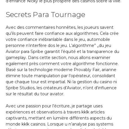
d’enfance Nicky le plus prospère des casinos sobre la ville.
Secrets Para Tournage
Avec des commentaires honnêtes, les joueurs savent
qu’ils peuvent faire confiance aux algorithmes. Cela crée
votre confiance inébranlable dans le jeu, automobile
personne n’interfère dos le jeu. L’algorithme” „du jeu
Aviator para Spribe garantit l’équité et la transparence du
gameplay. Dans cette section, nous allons examiner
egalement près comment votre algorithme fonctionne.
Basé sur la technologie moderne Provably Fair, arianne
élimine toute manipulation par l’opérateur, consolidant
que chaque tour est impartial. Ni la gestion du casino ni
Spribe Studios, les créateurs d’Aviator, n’ont d’influence
sur le résultat du tour
aviator
.
Avec une passion pour l’écriture, je partage uses
expériences et observations à travers kklk articles
captivants, mettant en lumière différents aspects du
monde kklk casinos. Lorsque u n’analyse pas systems