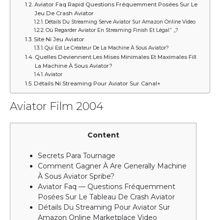
Aviator Faq Rapid Questions Fréquemment Posées Sur Le
Jeu De Crash Aviator
Détails Du Streaming Serve Aviator Sur Amazon Online Video
Où Regarder Aviator En Streaming Finish Et Légal” „?
Site Ni Jeu Aviator
Qui Est Le Créateur De La Machine À Sous Aviator?
Quelles Deviennent Les Mises Minimales Et Maximales Fill
La Machine À Sous Aviator?
Aviator
Détails Ni Streaming Pour Aviator Sur Canal+
Aviator Film 2004
Content
Secrets Para Tournage
Comment Gagner À Are Generally Machine
À Sous Aviator Spribe?
Aviator Faq — Questions Fréquemment
Posées Sur Le Tableau De Crash Aviator
Détails Du Streaming Pour Aviator Sur
Amazon Online Marketplace Video