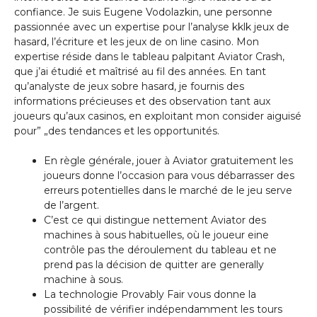
confiance. Je suis Eugene Vodolazkin, une personne
passionnée avec un expertise pour l’analyse kklk jeux de
hasard, l’écriture et les jeux de on line casino. Mon
expertise réside dans le tableau palpitant Aviator Crash,
que j’ai étudié et maîtrisé au fil des années. En tant
qu’analyste de jeux sobre hasard, je fournis des
informations précieuses et des observation tant aux
joueurs qu’aux casinos, en exploitant mon consider aiguisé
pour” „des tendances et les opportunités.
En règle générale, jouer à Aviator gratuitement les
joueurs donne l’occasion para vous débarrasser des
erreurs potentielles dans le marché de le jeu serve
de l’argent.
C’est ce qui distingue nettement Aviator des
machines à sous habituelles, où le joueur eine
contrôle pas the déroulement du tableau et ne
prend pas la décision de quitter are generally
machine à sous.
La technologie Provably Fair vous donne la
possibilité de vérifier indépendamment les tours