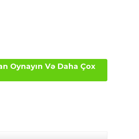
an Oynayın Və Daha Çox