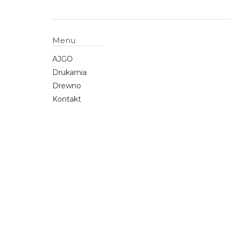
Menu
AJGO
Drukarnia
Drewno
Kontakt