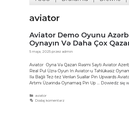
aviator
Aviator Demo Oyunu Azərb
Oynayın Və Daha Çox Qaza
5 maja, 2025
przez
admin
Aviator ️ Oyna Və Qazan Rəsmi Sayti Aviator Aze
Real Pul Üzrə Oyun In Aviator-u Təhlükəsiz Oyn
Ilə Bağlı Tez-tez Verilən Suallar Pin Upwards Avia
Artımı Üzərində Oynamaq Pin Up …
Dowiedz się w
aviator
Dodaj komentarz