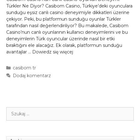
Türkler Ne Diyor? Casibom Casino, Türkiye’deki oyunculara
sunduğu eşsiz canlı casino deneyimiyle dikkatleri üzerine
çekiyor. Peki, bu platformun sunduğu oyunlar Türkler
tarafından nasıl değerlendiriliyor? Bu makalede, Casibom
Casino’nun canlı oyunlarının kullanıcı deneyimlerini ve bu
deneyimlerin Türk oyuncular üzerinde nasıl bir etki
bıraktığını ele alacağız. Ek olarak, platformun sunduğu
avantajlar …
Dowiedz się więcej
casibom tr
Dodaj komentarz