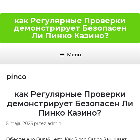
как Регулярные Проверки
демонстрирует Безопасен
Ли Пинко Казино?
Menu
pinco
как Регулярные Проверки
демонстрирует Безопасен Ли
Пинко Казино?
5 maja, 2025
przez
admin
Обеспечено Онлайн-игр: Как Pinco Casino Защищает