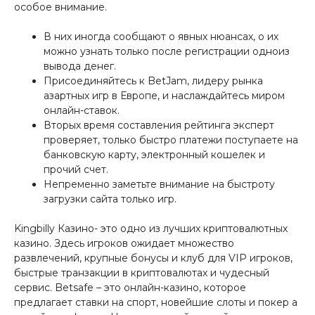
особое внимание.
В них иногда сообщают о явных нюансах, о их
можно узнать только после регистрации одноиз
вывода денег.
Присоединяйтесь к BetJam, лидеру рынка
азартных игр в Европе, и наслаждайтесь миром
онлайн-ставок.
Вторых время составления рейтинга эксперт
проверяет, только быстро платежи поступаете на
банковскую карту, электронный кошелек и
прочий счет.
Непременно заметьте внимание на быстроту
загрузки сайта только игр.
Kingbilly Казино- это одно из лучших криптовалютных
казино. Здесь игроков ожидает множество
развлечений, крупные бонусы и клуб для VIP игроков,
быстрые транзакции в криптовалютах и чудесный
сервис. Betsafe – это онлайн-казино, которое
предлагает ставки на спорт, новейшие слоты и покер а