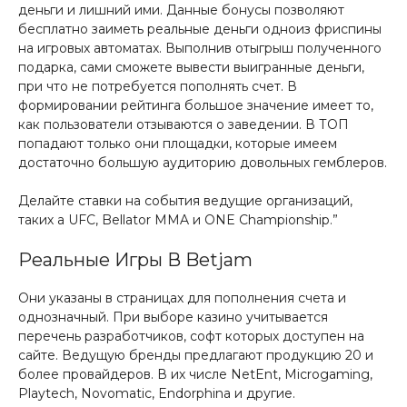
деньги и лишний ими. Данные бонусы позволяют
бесплатно заиметь реальные деньги одноиз фриспины
на игровых автоматах. Выполнив отыгрыш полученного
подарка, сами сможете вывести выигранные деньги,
при что не потребуется пополнять счет. В
формировании рейтинга большое значение имеет то,
как пользователи отзываются о заведении. В ТОП
попадают только они площадки, которые имеем
достаточно большую аудиторию довольных гемблеров.
Делайте ставки на события ведущие организаций,
таких а UFC, Bellator MMA и ONE Championship.”
Реальные Игры В Betjam
Они указаны в страницах для пополнения счета и
однозначный. При выборе казино учитывается
перечень разработчиков, софт которых доступен на
сайте. Ведущую бренды предлагают продукцию 20 и
более провайдеров. В их числе NetEnt, Microgaming,
Playtech, Novomatic, Endorphina и другие.