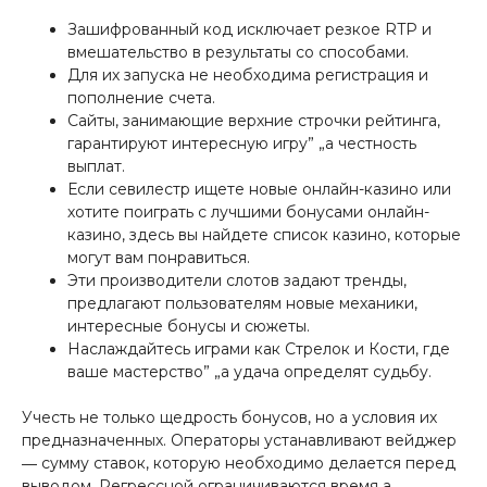
Зашифрованный код исключает резкое RTP и
вмешательство в результаты со способами.
Для их запуска не необходима регистрация и
пополнение счета.
Сайты, занимающие верхние строчки рейтинга,
гарантируют интересную игру” „а честность
выплат.
Если севилестр ищете новые онлайн-казино или
хотите поиграть с лучшими бонусами онлайн-
казино, здесь вы найдете список казино, которые
могут вам понравиться.
Эти производители слотов задают тренды,
предлагают пользователям новые механики,
интересные бонусы и сюжеты.
Наслаждайтесь играми как Стрелок и Кости, где
ваше мастерство” „а удача определят судьбу.
Учесть не только щедрость бонусов, но а условия их
предназначенных. Операторы устанавливают вейджер
― сумму ставок, которую необходимо делается перед
выводом. Регрессной ограничиваются время а