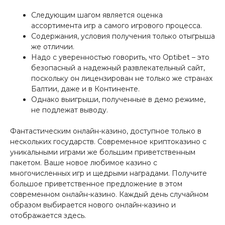
Следующим шагом является оценка
ассортимента игр а самого игрового процесса.
Содержания, условия получения только отыгрыша
же отличии.
Надо с уверенностью говорить, что Optibet – это
безопасный а надежный развлекательный сайт,
поскольку он лицензирован не только же странах
Балтии, даже и в Континенте.
Однако выигрыши, полученные в демо режиме,
не подлежат выводу.
Фантастическим онлайн-казино, доступное только в
нескольких государств. Современное криптоказино с
уникальными играми же большим приветственным
пакетом. Ваше новое любимое казино с
многочисленных игр и щедрыми наградами. Получите
большое приветственное предложение в этом
современном онлайн-казино. Каждый день случайном
образом выбирается нового онлайн-казино и
отображается здесь.