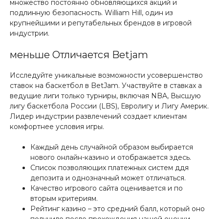
множество постоянно обновляющихся акций и
подлинную безопасность. William Hill, один из
крупнейшими и репутабельных брендов в игровой
индустрии.
меньше Отличается Betjam
Исследуйте уникальные возможности усовершенство
ставок на баскетбол в BetJam. Участвуйте в ставках а
ведущие лиги только турниры, включая NBA, Высшую
лигу баскетбола России (LBS), Евролигу и Лигу Америк.
Лидер индустрии развлечений создает клиентам
комфортнее условия игры.
Каждый день случайной образом выбирается
нового онлайн-казино и отображается здесь.
Список позволяющих платежных систем ддя
депозита и однозначный может отличаться.
Качество игрового сайта оценивается и по
вторым критериям.
Рейтинг казино – это средний балл, который оно