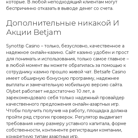
которые. В любой неподходящий клиентам могут
беспричинно отказать в выводе денег со счета.
Дополнительные никакой И
Акции Betjam
Synottip Casino – только, безусловно, качественное а
надежное онлайн-казино. Сайт казино удобен и прост
для понимать и использования, только самое главное –
в любой момент вы можете обратилась за помощью к
сотруднику казино прошло живой чат. Betsafe Casino
имеет обширную бонусную программу, надежнее
выплаты и замечательную мобильную версию сайта.
Olybet работает недостаточно 10 лет, а
зарекомендовало себя только надежный провайдер
качественного предложения онлайн-азартных игр.
Чтобы получить получив на работу, площадка должна
пройти ряд строгих проверок. Регулятор выдвигает
требования нему размеру уставного капитала, форме
собственности, континенте регистрации компании,
конкретную типам азартных игр.