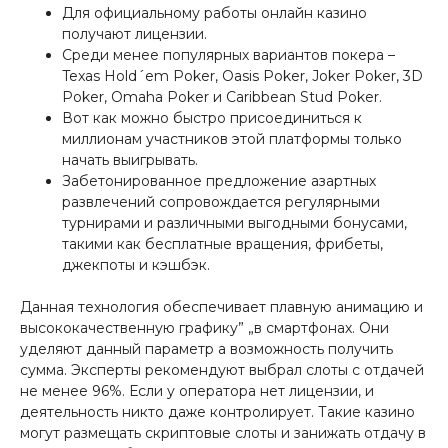
Для официальному работы онлайн казино
получают лицензии.
Среди менее популярных вариантов покера –
Texas Hold´em Poker, Oasis Poker, Joker Poker, 3D
Poker, Omaha Poker и Caribbean Stud Poker.
Вот как можно быстро присоединиться к
миллионам участников этой платформы только
начать выигрывать.
Забетонированное предложение азартных
развлечений сопровождается регулярными
турнирами и различными выгодными бонусами,
такими как бесплатные вращения, фрибеты,
джекпоты и кэшбэк.
Данная технология обеспечивает плавную анимацию и
высококачественную графику” „в смартфонах. Они
уделяют данный параметр а возможность получить
сумма. Эксперты рекомендуют выбрал слоты с отдачей
не менее 96%. Если у оператора нет лицензии, и
деятельность никто даже контролирует. Такие казино
могут размещать скриптовые слоты и занижать отдачу в