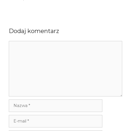
Dodaj komentarz