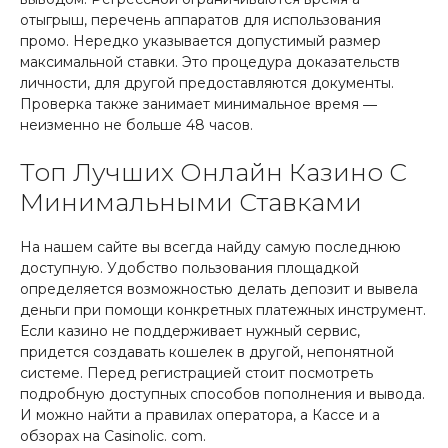
отыгрыш, перечень аппаратов для использования
промо. Нередко указывается допустимый размер
максимальной ставки. Это процедура доказательств
личности, для другой предоставляются документы.
Проверка также занимает минимальное время ―
неизменно не больше 48 часов.
Топ Лучших Онлайн Казино С
Минимальными Ставками
На нашем сайте вы всегда найду самую последнюю
доступную. Удобство пользования площадкой
определяется возможностью делать депозит и вывела
деньги при помощи конкретных платежных инструмент.
Если казино не поддерживает нужный сервис,
придется создавать кошелек в другой, непонятной
системе. Перед регистрацией стоит посмотреть
подробную доступных способов пополнения и вывода.
И можно найти а правилах оператора, а Кассе и а
обзорах на Casinolic. com.