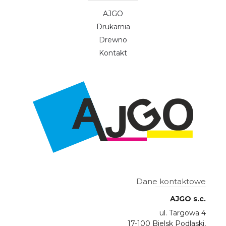
AJGO
Drukarnia
Drewno
Kontakt
Dane kontaktowe
AJGO s.c.
ul. Targowa 4
17-100 Bielsk Podlaski,