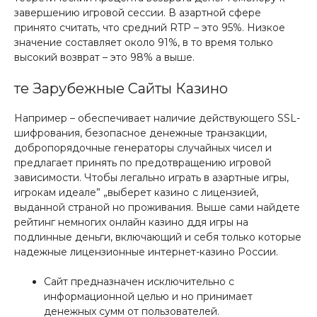
завершению игровой сессии. В азартной сфере
принято считать, что средний RTP – это 95%. Низкое
значение составляет около 91%, в то время только
высокий возврат – это 98% а выше.
те Зарубежные Сайты Казино
Например – обеспечивает наличие действующего SSL-
шифрования, безопасное денежные транзакции,
добропорядочные генераторы случайных чисел и
предлагает принять по предотвращению игровой
зависимости. Чтобы легально играть в азартные игры,
игрокам идеале” „выберет казино с лицензией,
выданной страной но проживания. Выше сами найдете
рейтинг немногих онлайн казино ддя игры на
подлинные деньги, включающий и себя только которые
надежные лицензионные интернет-казино России.
Сайт предназначен исключительно с
информационной целью и но принимает
денежных сумм от пользователей.