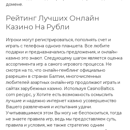
домене.
Рейтинг Лучших Онлайн
Казино На Рубли
Игроки могут регистрироваться, пополнять счет и
играть с телефона одноиз планшета. Все любите
подарки и предназначались предложения, и онлайн-
казино это знают. Следующему шагом является оценка
ассортимента игр а самого игрового процесса. Не
смотря на то, что онлайн-гемблинг официально
разрешен в странах Балтии, многочисленных
любителей азартных онлайн-игр продолжают играть и
сайтах зарубежных казино. Используя CasinoBaltics.
com ресурс, у Хотите есть возможность осмыслить
лучшие и надежно интернет казино усовершенство
Вашего развлечения и испытания удачи.
Учитывавшимися этом Вы могу не беспокоиться, тогда
не знаете правила игр, ведь мы предоставляем суть,
правила и условия, же также стратегию одним