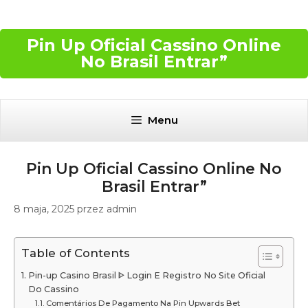
Pin Up Oficial Cassino Online
No Brasil Entrar”
Menu
Pin Up Oficial Cassino Online No
Brasil Entrar”
8 maja, 2025
przez
admin
Table of Contents
Pin-up Casino Brasil ᐈ Login E Registro No Site Oficial
Do Cassino
Comentários De Pagamento Na Pin Upwards Bet