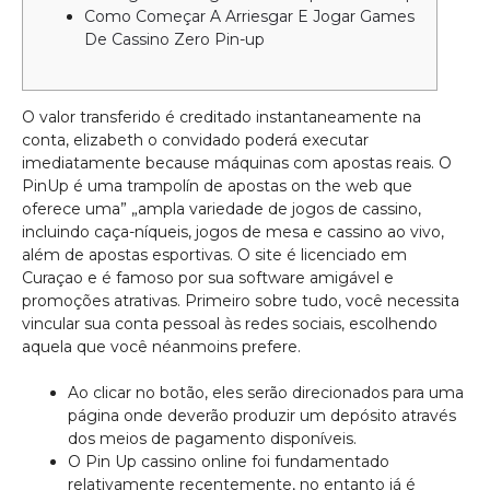
Como Começar A Arriesgar E Jogar Games
De Cassino Zero Pin-up
O valor transferido é creditado instantaneamente na
conta, elizabeth o convidado poderá executar
imediatamente because máquinas com apostas reais. O
PinUp é uma trampolín de apostas on the web que
oferece uma” „ampla variedade de jogos de cassino,
incluindo caça-níqueis, jogos de mesa e cassino ao vivo,
além de apostas esportivas. O site é licenciado em
Curaçao e é famoso por sua software amigável e
promoções atrativas. Primeiro sobre tudo, você necessita
vincular sua conta pessoal às redes sociais, escolhendo
aquela que você néanmoins prefere.
Ao clicar no botão, eles serão direcionados para uma
página onde deverão produzir um depósito através
dos meios de pagamento disponíveis.
O Pin Up cassino online foi fundamentado
relativamente recentemente, no entanto já é