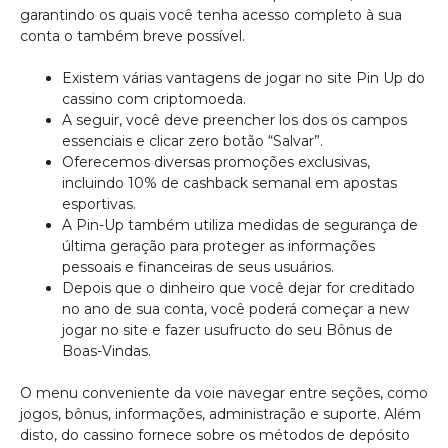
garantindo os quais você tenha acesso completo à sua
conta o também breve possível.
Existem várias vantagens de jogar no site Pin Up do
cassino com criptomoeda.
A seguir, você deve preencher los dos os campos
essenciais e clicar zero botão “Salvar”.
Oferecemos diversas promoções exclusivas,
incluindo 10% de cashback semanal em apostas
esportivas.
A Pin-Up também utiliza medidas de segurança de
última geração para proteger as informações
pessoais e financeiras de seus usuários.
Depois que o dinheiro que você dejar for creditado
no ano de sua conta, você poderá começar a new
jogar no site e fazer usufructo do seu Bônus de
Boas-Vindas.
O menu conveniente da voie navegar entre seções, como
jogos, bônus, informações, administração e suporte. Além
disto, do cassino fornece sobre os métodos de depósito