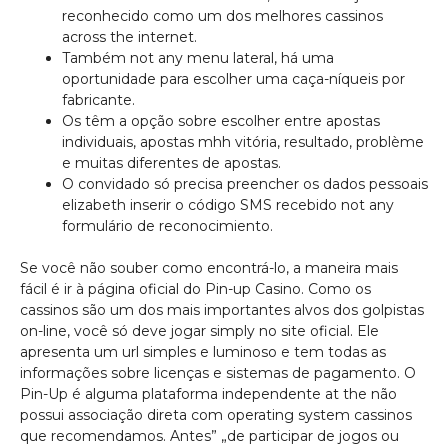
reconhecido como um dos melhores cassinos
across the internet.
Também not any menu lateral, há uma
oportunidade para escolher uma caça-níqueis por
fabricante.
Os têm a opção sobre escolher entre apostas
individuais, apostas mhh vitória, resultado, problème
e muitas diferentes de apostas.
O convidado só precisa preencher os dados pessoais
elizabeth inserir o código SMS recebido not any
formulário de reconocimiento.
Se você não souber como encontrá-lo, a maneira mais
fácil é ir à página oficial do Pin-up Casino. Como os
cassinos são um dos mais importantes alvos dos golpistas
on-line, você só deve jogar simply no site oficial. Ele
apresenta um url simples e luminoso e tem todas as
informações sobre licenças e sistemas de pagamento. O
Pin-Up é alguma plataforma independente at the não
possui associação direta com operating system cassinos
que recomendamos. Antes” „de participar de jogos ou