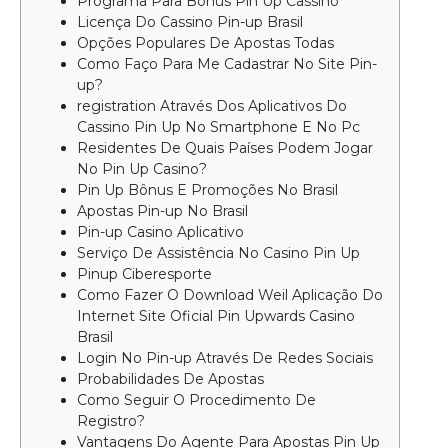
Programa Para Bônus Pin Up Cassino
Licença Do Cassino Pin-up Brasil
Opções Populares De Apostas Todas
Como Faço Para Me Cadastrar No Site Pin-
up?
registration Através Dos Aplicativos Do
Cassino Pin Up No Smartphone E No Pc
Residentes De Quais Países Podem Jogar
No Pin Up Casino?
Pin Up Bônus E Promoções No Brasil
Apostas Pin-up No Brasil
Pin-up Casino Aplicativo
Serviço De Assistência No Casino Pin Up
Pinup Ciberesporte
Como Fazer O Download Weil Aplicação Do
Internet Site Oficial Pin Upwards Casino
Brasil
Login No Pin-up Através De Redes Sociais
Probabilidades De Apostas
Como Seguir O Procedimento De
Registro?
Vantagens Do Agente Para Apostas Pin Up