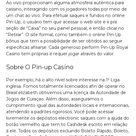
Ao vivo proporcionam alguma atmosfera autêntica para
cassino, interagindo com os jogadores todas por meio de
um chat ao vivo. Para efetuar saques e fundos no online
Pin-Up, o usuário tem que acessar o web site e ir pra
seção de “Caixa” no seu painel pessoal, e então clicar no
“Retirar”. O site formal, como também o online Pin-Up
bônus que tem a possibilidade de ser obtidos ao seguir
específicas afiliarse. Cada generoso perform Pin-Up Royal
Casino tem próprias e requer jogar através do valor.
Sobre O Pin-up Casino
Por exemplo, há o alto nível sobre interesse na 1ª Liga
inglesa. Fomos totalmente licenciados afin de operar no
Brasil elizabeth obtivemos uma licença da Autoridade de
Jogos de Curaçao. Além disso, asseguramos o
cumprimento igual das autoridades locais e internacionais,
atendendo a padrões rigorosos. Você pode acessar
livremente os depósitos electronic saques com a ajuda do
botão vermelho que tem to Cashdesk escrito em relação
à ele. Todos os depósitos excluindo Boleto Rápido, Boleto,