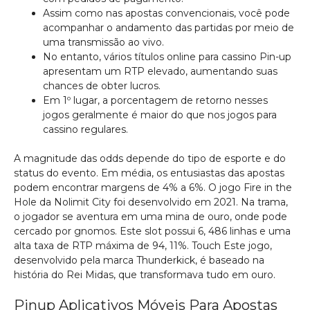
Assim como nas apostas convencionais, você pode
acompanhar o andamento das partidas por meio de
uma transmissão ao vivo.
No entanto, vários títulos online para cassino Pin-up
apresentam um RTP elevado, aumentando suas
chances de obter lucros.
Em 1º lugar, a porcentagem de retorno nesses
jogos geralmente é maior do que nos jogos para
cassino regulares.
A magnitude das odds depende do tipo de esporte e do
status do evento. Em média, os entusiastas das apostas
podem encontrar margens de 4% a 6%. O jogo Fire in the
Hole da Nolimit City foi desenvolvido em 2021. Na trama,
o jogador se aventura em uma mina de ouro, onde pode
cercado por gnomos. Este slot possui 6, 486 linhas e uma
alta taxa de RTP máxima de 94, 11%. Touch Este jogo,
desenvolvido pela marca Thunderkick, é baseado na
história do Rei Midas, que transformava tudo em ouro.
Pinup Aplicativos Móveis Para Apostas